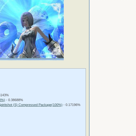
6143%
00%)
- 0.38688%
Spiritshot (S) Compressed Package(100%)
- 0.17196%