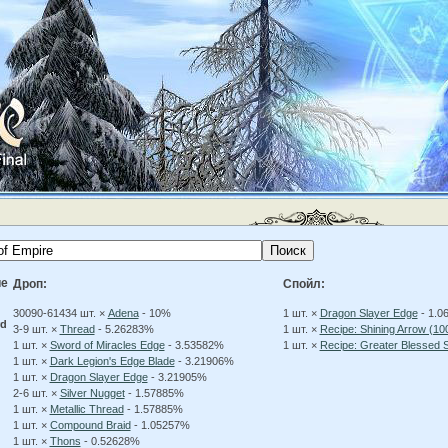
ие
Дроп:
Спойл:
30090-61434 шт. ×
Adena
- 10%
1 шт. ×
Dragon Slayer Edge
- 1.0
rd
3-9 шт. ×
Thread
- 5.26283%
1 шт. ×
Recipe: Shining Arrow (1
1 шт. ×
Sword of Miracles Edge
- 3.53582%
1 шт. ×
Recipe: Greater Blessed 
1 шт. ×
Dark Legion's Edge Blade
- 3.21906%
1 шт. ×
Dragon Slayer Edge
- 3.21905%
2-6 шт. ×
Silver Nugget
- 1.57885%
1 шт. ×
Metallic Thread
- 1.57885%
1 шт. ×
Compound Braid
- 1.05257%
1 шт. ×
Thons
- 0.52628%