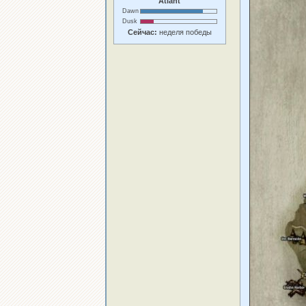
Atlant
Dawn
Dusk
Сейчас:
неделя победы