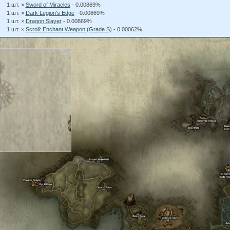
1 шт. ×
Sword of Miracles
- 0.00869%
1 шт. ×
Dark Legion's Edge
- 0.00869%
1 шт. ×
Dragon Slayer
- 0.00869%
1 шт. ×
Scroll: Enchant Weapon (Grade S)
- 0.00062%