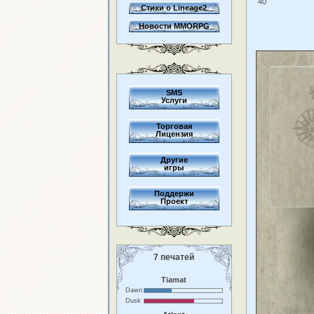
40
Стихи о Lineage2
Новости MMORPG
SMS
Услуги
Торговая
Лицензия
Другие
игры
Поддержи
Проект
7 печатей
Tiamat
Dawn
Dusk