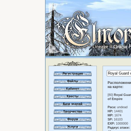
Регистрация
Файлы
Расположен
на карте:
Кабинет
[80]
Royal Gua
Квесты
of Empire
База знаний
Раса:
undead
HP:
14401
Творчество
MP:
1674
Форум
SP:
16103
EXP:
1000000
Услуги
Радиус атаки: