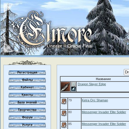
Регистрация
Название
Файлы
Dragon Slayer Edge
Кабинет
Квесты
79
Ketra Orc Shaman
База знаний
Творчество
80
Messenger Invader Elite Soldier
Форум
85
Messenger Invader Elite Soldier
Услуги