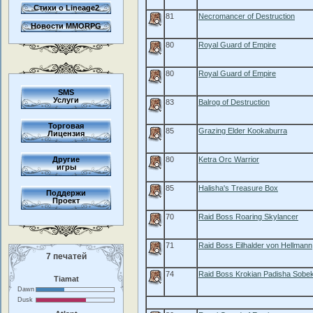
Стихи о Lineage2
81
Necromancer of Destruction
Новости MMORPG
80
Royal Guard of Empire
80
Royal Guard of Empire
SMS
Услуги
83
Balrog of Destruction
Торговая
85
Grazing Elder Kookaburra
Лицензия
Другие
80
Ketra Orc Warrior
игры
85
Halisha's Treasure Box
Поддержи
Проект
70
Raid Boss Roaring Skylancer
71
Raid Boss Eilhalder von Hellmann
7 печатей
74
Raid Boss Krokian Padisha Sobe
Tiamat
Dawn
Dusk