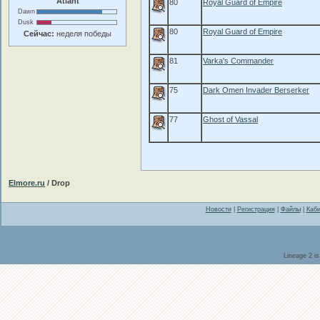
Atlant
80
Royal Guard of Empire
Dawn
Dusk
80
Royal Guard of Empire
Сейчас:
неделя победы
81
Varka's Commander
75
Dark Omen Invader Berserker
77
Ghost of Vassal
Elmore.ru
/ Drop
Новости
|
Регистрация
|
Файлы
|
Каби
Lineage 2 i