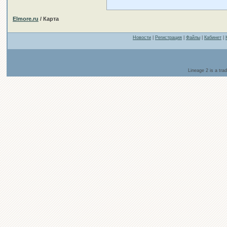
Elmore.ru
/ Карта
Новости
|
Регистрация
|
Файлы
|
Кабинет
|
Lineage 2 is a tr