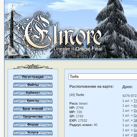
Регистрация
Файлы
Расположение на карте:
Дроп:
Кабинет
[49]
Torfe
4275-872
Квесты
1 шт. ×
T
Раса:
beast
1 шт. ×
Kn
HP:
2744
База знаний
1 шт. ×
Dw
MP:
720
1 шт. ×
Gr
SP:
1743
Творчество
1 шт. ×
Si
EXP:
17532
Форум
Радиус атаки:
40
1 шт. ×
Me
1 шт. ×
Gr
Услуги
1 шт. ×
Mi