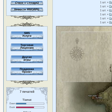
1 шт. ×
Re
Стихи о Lineage2
1 шт. ×
Dw
Новости MMORPG
1 шт. ×
Kn
1 шт. ×
En
1 шт. ×
Gr
1 шт. ×
Re
SMS
Услуги
Торговая
Лицензия
Другие
игры
Поддержи
Проект
7 печатей
Tiamat
Dawn
Dusk