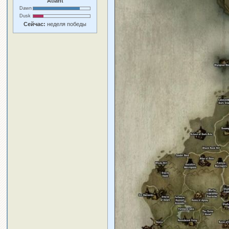
Atlant
Dawn
Dusk
Сейчас:
неделя победы