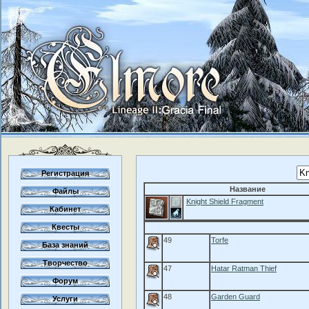
Регистрация
Название
Файлы
Knight Shield Fragment
Кабинет
Квесты
49
Torfe
База знаний
Творчество
47
Hatar Ratman Thief
Форум
48
Garden Guard
Услуги