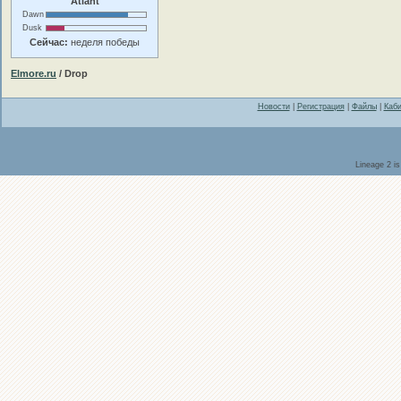
Atlant
Dawn
Dusk
Сейчас:
неделя победы
Elmore.ru
/ Drop
Новости
|
Регистрация
|
Файлы
|
Каби
Lineage 2 i