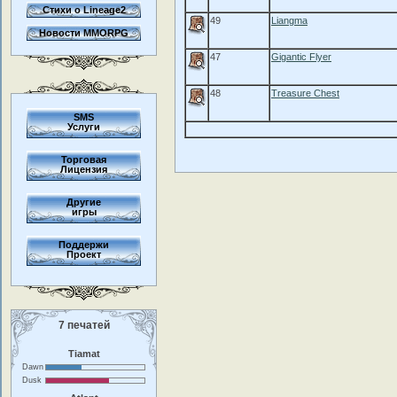
Стихи о Lineage2
49
Liangma
Новости MMORPG
47
Gigantic Flyer
48
Treasure Chest
SMS
Услуги
Торговая
Лицензия
Другие
игры
Поддержи
Проект
7 печатей
Tiamat
Dawn
Dusk