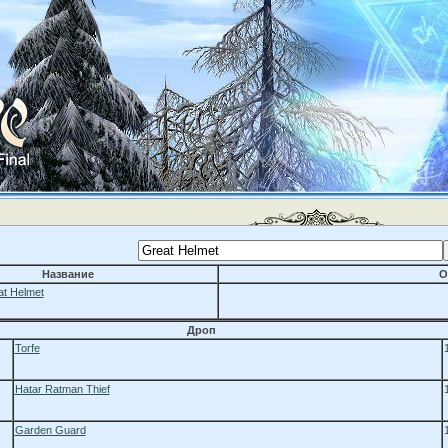
Название
О
at Helmet
Дроп
Torfe
Hatar Ratman Thief
Garden Guard