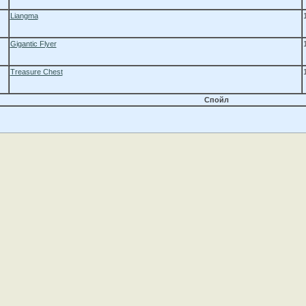
Liangma
Gigantic Flyer
Treasure Chest
Спойл