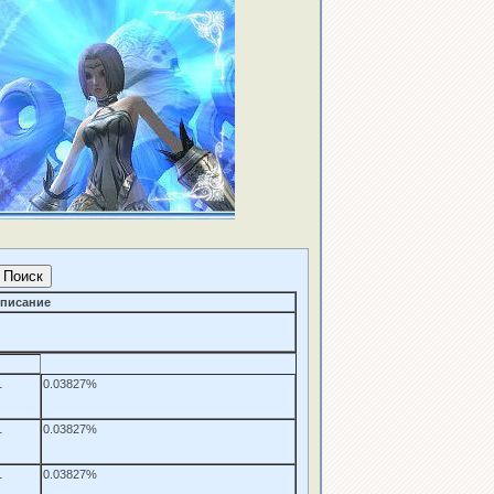
писание
1
0.03827%
1
0.03827%
1
0.03827%