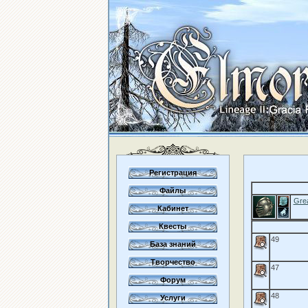
Регистрация
Файлы
Gre
Кабинет
Квесты
49
База знаний
Творчество
47
Форум
48
Услуги