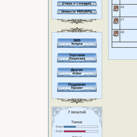
Стихи о Lineage2
49
Новости MMORPG
47
48
SMS
Услуги
Торговая
Лицензия
Другие
игры
Поддержи
Проект
7 печатей
Tiamat
Dawn
Dusk