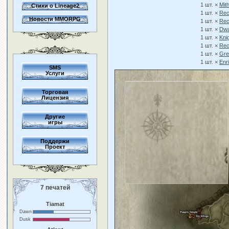
1 шт. ×
Mith
Стихи о Lineage2
1 шт. ×
Rec
Новости MMORPG
1 шт. ×
Rec
1 шт. ×
Dwa
1 шт. ×
Kni
1 шт. ×
Rec
1 шт. ×
Gre
1 шт. ×
Enr
SMS
Услуги
Торговая
Лицензия
Другие
игры
Поддержи
Проект
7 печатей
Tiamat
Dawn
Dusk