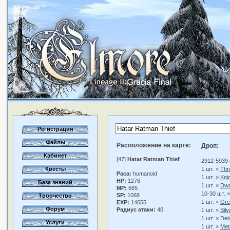
Регистрация
Файлы
Расположение на карте:
Дроп:
Кабинет
[47]
Hatar Ratman Thief
2912-5939 
Квесты
1 шт. ×
Thr
Раса:
humanoid
1 шт. ×
Kni
HP:
1276
База знаний
1 шт. ×
Dwa
MP:
665
10-30 шт. 
SP:
1068
Творчество
1 шт. ×
Gre
EXP:
14655
Форум
Радиус атаки:
40
1 шт. ×
Sil
1 шт. ×
Del
Услуги
1 шт. ×
Meta