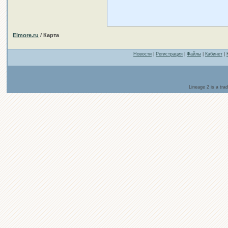
Elmore.ru
/ Карта
Новости
|
Регистрация
|
Файлы
|
Кабинет
|
Lineage 2 is a tr